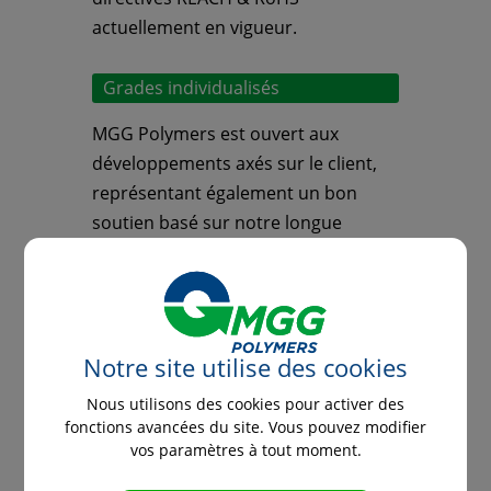
actuellement en vigueur.
Grades individualisés
MGG Polymers est ouvert aux
développements axés sur le client,
représentant également un bon
soutien basé sur notre longue
expérience en R&D sur les plastiques
PCR. Notre objectif est obtenir les
meilleurs résultats pour vos
produits ou applications.
Notre site utilise des cookies
Nous utilisons des cookies pour activer des
Si vous avez besoin d'une
fonctions avancées du site. Vous pouvez modifier
fiche technique ou d'autres
vos paramètres à tout moment.
informations,