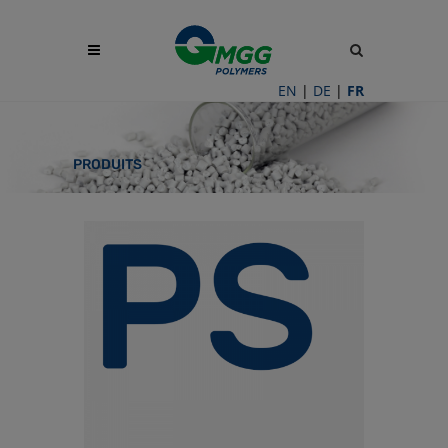
Site
search
toggle
EN
|
DE
|
FR
PRODUITS