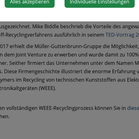
onskapazität von 50.000 MT eingehenden E-Schrott-
Alles akzeptieren
Individuelle Einstellungen
ffmaterials. Der Joint Venture Partner MBA Polymers Inc. 
n Jahr mit der Anerkennung "Tech-Pioneer" vom World Eco
sgezeichnet. Mike Biddle beschrieb die Vorteile des ange
ff-Recyclingverfahrens ausführlich in seinem
TED-Vortrag 
2017 erhielt die Müller-Guttenbrunn-Gruppe die Möglichkeit, 
an dem Joint Venture zu erwerben und wurde damit zu 100%
mer. Seither firmiert das Unternehmen unter dem Namen 
. Diese Firmengeschichte illustriert die enorme Erfahrung 
mers im Recycling von technischen Kunststoffen aus Elekt
tronikaltgeräten (WEEE).
en vollständigen WEEE-Recyclingprozess können Sie in
dies
hen.