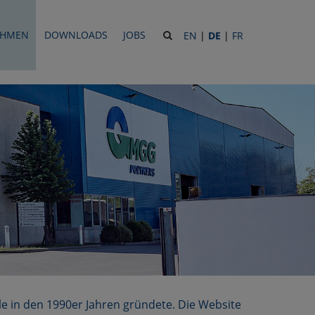
Site
EHMEN
DOWNLOADS
JOBS
EN
|
DE
|
FR
search
toggle
le in den 1990er Jahren gründete. Die Website