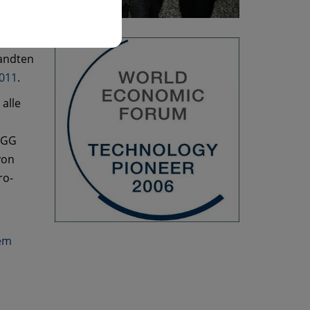
wurde
nomic
wandten
2011
.
alle
MGG
von
ro-
em