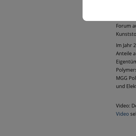
Produkti
Kunststo
im selbe
Forum au
Kunststo
Im Jahr 
Anteile 
Eigentü
Polymers
MGG Poly
und Elek
Video: D
Video
se