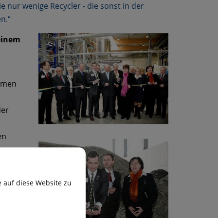
e nur wenige Recycler - die sonst in der
n.“
einem
ehmen
der
en
Immer
, die
pro
 auf diese Website zu
ine