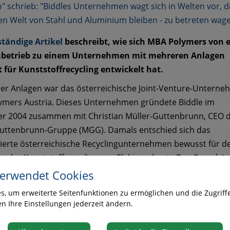
" schrieb: "Biddles Unternehmen wagt sich in Welten vor, di
en Welt von Stahl und Aluminium bleiben - zu betreten wage
ständige Artikel
beschreibt, wie sich MBA Polymers von 
betrieb zu einem Unternehmen mit mehreren Anlagen
 für Kunststoffrecycling entwickelt hat.
ser Anlagen war das österreichische Joint-Venture-Untern
mers Austria. Dieses Unternehmen gründete Biddle im
r 2004 zusammen mit Christian Müller-Guttenbrunn, CEO 
uttenbrunn-Gruppe (MGG). Damals entschied sich das
rte österreichische Recyclingunternehmen bewusst für d
 in das Kunststoffrecycling aus Elektroschrott. Der Grund: 
ktrogeräte wurden mit technischen Kunststoffen hergestellt
verwendet Cookies
eich zu den meisten unedlen Metallen einen höheren Wert 
, um erweiterte Seitenfunktionen zu ermöglichen und die Zugriffe
orweisen.
en Ihre Einstellungen jederzeit ändern.
 in Kematen/Ybbs wurde 2006 eröffnet und verfügt über e