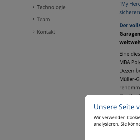
"My Hero
Technologie
sicherer
Team
Der voll
Kontakt
Garagen
weltweit
Eine die
MBA Poly
Dezembe
Müller-G
renommie
Einstieg
mehr Ele
Unsere Seite 
im Vergl
Wir verwenden Cookies
Tonne v
analysieren. Sie könn
Das Werk