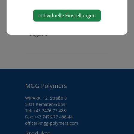
Qualität
Individuelle Einstellungen
Grenzüberschreitungen
Logistik
MGG Polymers
WIPARK, 12. Straße 8
3331 Kematen/Ybbs
Tel:
+43 7476 77 488
Fax: +43 7476 77 488-44
office@mgg-polymers.com
Produkte