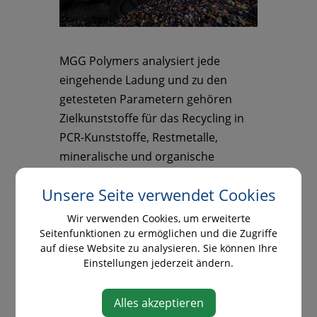
MGG Polymers analysiert jede
eingehende Ladung und zu den
getesteten Parametern gehören
Zielkunststoffe für das Recycling in
PCR-Kunststoffe, Restmetalle,
mineralische und organische
Abfallmaterialien und Feuchtigkeit.
Unsere Seite verwendet Cookies
Diese Parameter definieren den
Wir verwenden Cookies, um erweiterte
Wert des bei MGG Polymers
Seitenfunktionen zu ermöglichen und die Zugriffe
angelieferten Materials.
auf diese Website zu analysieren. Sie können Ihre
Einstellungen jederzeit ändern.
Alles akzeptieren