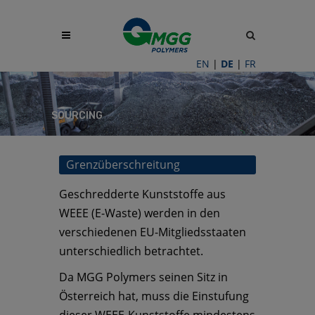
Site
search
toggle
EN
|
DE
|
FR
SOURCING
Grenzüberschreitung
Geschredderte Kunststoffe aus
WEEE (E-Waste) werden in den
verschiedenen EU-Mitgliedsstaaten
unterschiedlich betrachtet.
Da MGG Polymers seinen Sitz in
Österreich hat, muss die Einstufung