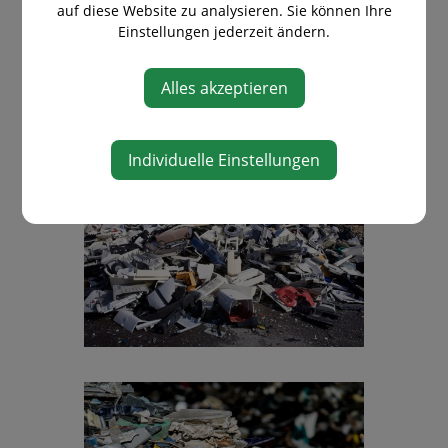
Kautschuke erforderlich sind.
auf diese Website zu analysieren. Sie können Ihre
Einstellungen jederzeit ändern.
Wenn Sie Hilfe und Unterstützung
bezüglich des
Alles akzeptieren
Notifizierungsverfahrens benötigen,
wenden Sie sich bitte an uns.
Individuelle Einstellungen